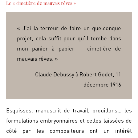
Le « cimetière de mauvais rêves »
« J’ai la terreur de faire un quelconque
projet, cela suffit pour qu’il tombe dans
mon panier à papier — cimetière de
mauvais rêves. »
Claude Debussy à Robert Godet, 11
décembre 1916
Esquisses, manuscrit de travail, brouillons… les
formulations embryonnaires et celles laissées de
côté par les compositeurs ont un intérêt